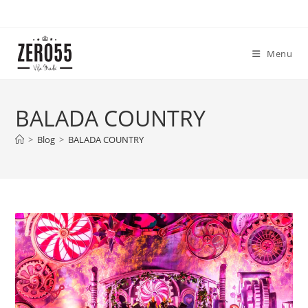
Ir
para
o
Menu
conteúdo
BALADA COUNTRY
>
Blog
>
BALADA COUNTRY