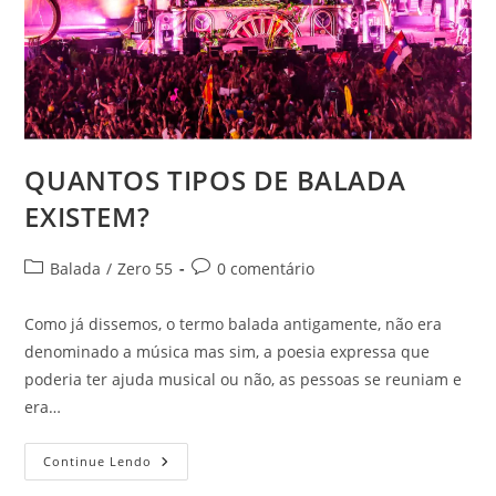
QUANTOS TIPOS DE BALADA
EXISTEM?
Categoria
Comentários
Balada
/
Zero 55
0 comentário
do
do
post:
post:
Como já dissemos, o termo balada antigamente, não era
denominado a música mas sim, a poesia expressa que
poderia ter ajuda musical ou não, as pessoas se reuniam e
era…
QUANTOS
Continue Lendo
TIPOS
DE