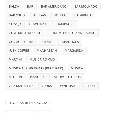
BALDA
BAR
BAR AMERICANO
BAR MOLHADO
BARZINHO
BEBIDAS
BOTECO
CAIPIRINHA
CERVEJA
CERVEJARIA
CHAMPAGNE
COMEMORE NO ZERO
COMEMORE SEU ANIVERSÁRIO
COSMOPOLITAN
DRINKS
ESPANHOLA
IRISH COFFEE
MANHATTAN
MARGARIDA
MARTINI
MÚSICA AO VIVO
MÚSICA NO GRAVADAS (PLAYBACK)
MÚSICA
NEGRON
PIANO BAR
SHOWS FUTUROS
VILA MADALENA
VODKA
WINE BAR
ZERO 55
NOSSAS REDES SOCIAIS