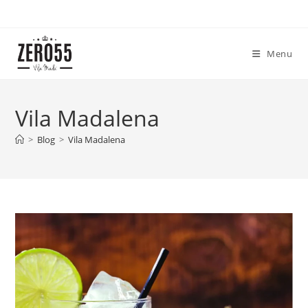
Ir
para
o
Menu
conteúdo
Vila Madalena
>
Blog
>
Vila Madalena