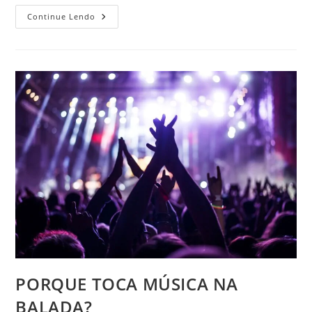
DRINKS
Continue Lendo
PERFEITOS
PARA
CADA
TIPO
DE
BALADA
PORQUE TOCA MÚSICA NA
BALADA?