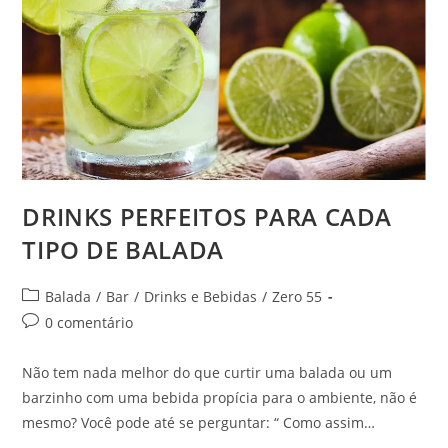
DRINKS PERFEITOS PARA CADA
TIPO DE BALADA
Categoria
Balada
/
Bar
/
Drinks e Bebidas
/
Zero 55
do
Comentários
0 comentário
post:
do
post:
Não tem nada melhor do que curtir uma balada ou um
barzinho com uma bebida propícia para o ambiente, não é
mesmo? Você pode até se perguntar: “ Como assim…