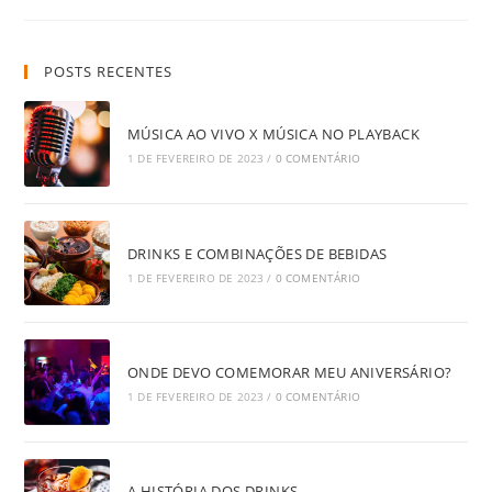
55:
OS
MAIS
PEDIDOS
POSTS RECENTES
EM
NOSSA
BAR
MÚSICA AO VIVO X MÚSICA NO PLAYBACK
1 DE FEVEREIRO DE 2023
/
0 COMENTÁRIO
DRINKS E COMBINAÇÕES DE BEBIDAS
1 DE FEVEREIRO DE 2023
/
0 COMENTÁRIO
ONDE DEVO COMEMORAR MEU ANIVERSÁRIO?
1 DE FEVEREIRO DE 2023
/
0 COMENTÁRIO
A HISTÓRIA DOS DRINKS