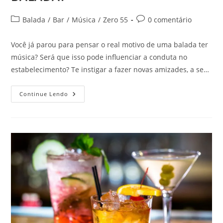
Categoria
Comentários
Balada
/
Bar
/
Música
/
Zero 55
0 comentário
do
do
post:
post:
Você já parou para pensar o real motivo de uma balada ter
música? Será que isso pode influenciar a conduta no
estabelecimento? Te instigar a fazer novas amizades, a se…
PORQUE
Continue Lendo
TOCA
MÚSICA
NA
BALADA?