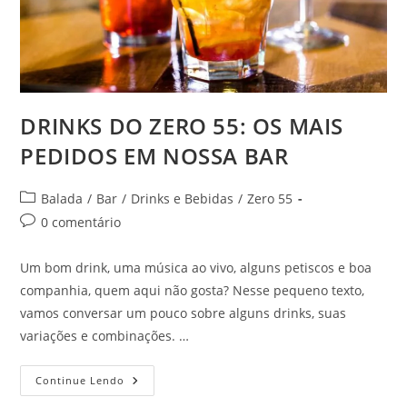
DRINKS DO ZERO 55: OS MAIS
PEDIDOS EM NOSSA BAR
Categoria
Balada
/
Bar
/
Drinks e Bebidas
/
Zero 55
do
Comentários
0 comentário
post:
do
post:
Um bom drink, uma música ao vivo, alguns petiscos e boa
companhia, quem aqui não gosta? Nesse pequeno texto,
vamos conversar um pouco sobre alguns drinks, suas
variações e combinações. …
DRINKS
Continue Lendo
DO
ZERO