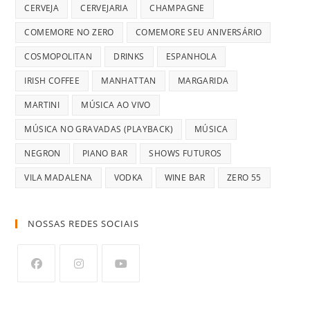
CERVEJA
CERVEJARIA
CHAMPAGNE
COMEMORE NO ZERO
COMEMORE SEU ANIVERSÁRIO
COSMOPOLITAN
DRINKS
ESPANHOLA
IRISH COFFEE
MANHATTAN
MARGARIDA
MARTINI
MÚSICA AO VIVO
MÚSICA NO GRAVADAS (PLAYBACK)
MÚSICA
NEGRON
PIANO BAR
SHOWS FUTUROS
VILA MADALENA
VODKA
WINE BAR
ZERO 55
NOSSAS REDES SOCIAIS
Abre
Abre
Abre
em
em
em