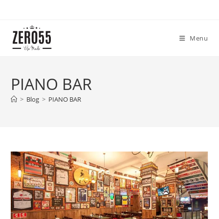
Ir
para
o
Menu
conteúdo
PIANO BAR
>
Blog
>
PIANO BAR