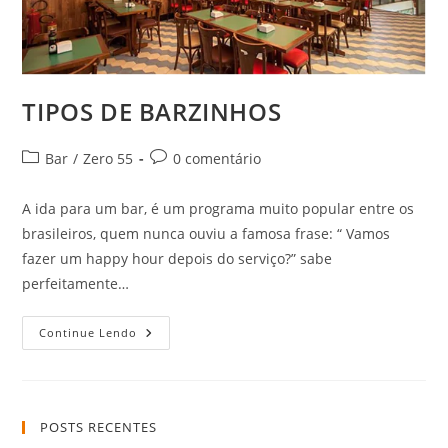
TIPOS DE BARZINHOS
Categoria
Comentários
Bar
/
Zero 55
0 comentário
do
do
post:
post:
A ida para um bar, é um programa muito popular entre os
brasileiros, quem nunca ouviu a famosa frase: “ Vamos
fazer um happy hour depois do serviço?” sabe
perfeitamente…
TIPOS
Continue Lendo
DE
BARZINHOS
POSTS RECENTES