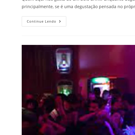
principalmente, se é uma degustação pensada no própr
DRINKS
Continue Lendo
E
COMBINAÇÕES
DE
BEBIDAS