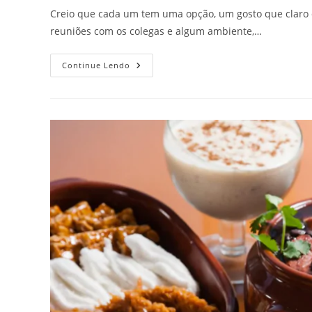
post:
post:
Creio que cada um tem uma opção, um gosto que claro q
reuniões com os colegas e algum ambiente,…
MÚSICA
Continue Lendo
AO
VIVO
X
MÚSICA
NO
PLAYBACK