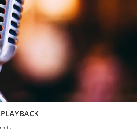
 PLAYBACK
os
tário