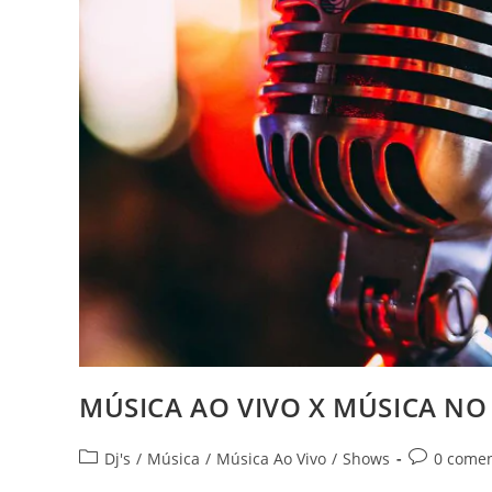
MÚSICA AO VIVO X MÚSICA NO
Categoria
Comentári
Dj's
/
Música
/
Música Ao Vivo
/
Shows
0 comen
do
do