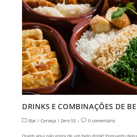
DRINKS E COMBINAÇÕES DE BE
Categoria
Comentários
Bar
/
Cerveja
/
Zero 55
0 comentário
do
do
post:
post:
Quem aqui não gosta de um belo drink? Enquanto deg