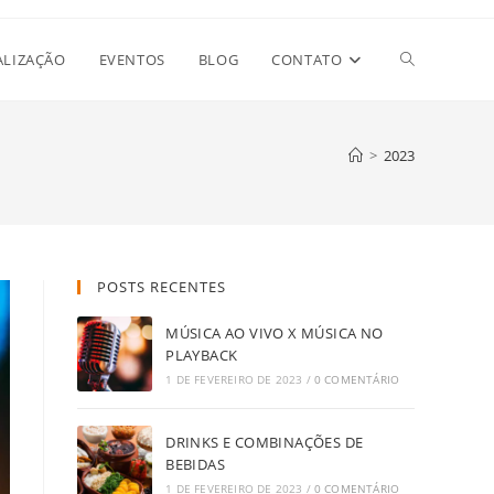
Alternar
ALIZAÇÃO
EVENTOS
BLOG
CONTATO
pesquisa
>
2023
do
POSTS RECENTES
site
MÚSICA AO VIVO X MÚSICA NO
PLAYBACK
1 DE FEVEREIRO DE 2023
/
0 COMENTÁRIO
DRINKS E COMBINAÇÕES DE
BEBIDAS
1 DE FEVEREIRO DE 2023
/
0 COMENTÁRIO