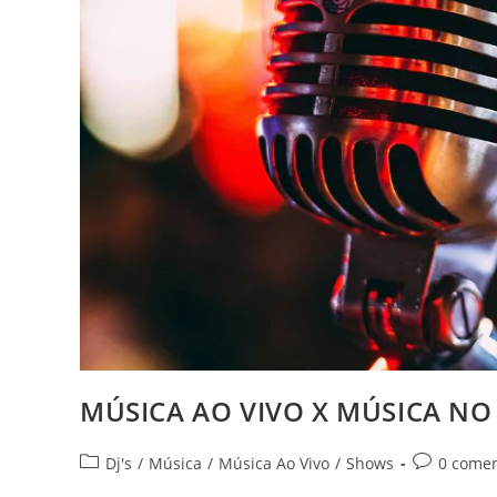
MÚSICA AO VIVO X MÚSICA NO
Categoria
Comentári
Dj's
/
Música
/
Música Ao Vivo
/
Shows
0 comen
do
do