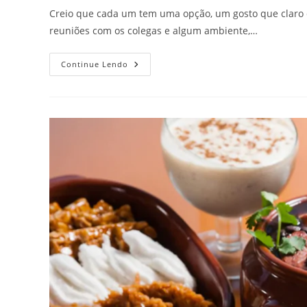
post:
post:
Creio que cada um tem uma opção, um gosto que claro q
reuniões com os colegas e algum ambiente,…
MÚSICA
Continue Lendo
AO
VIVO
X
MÚSICA
NO
PLAYBACK