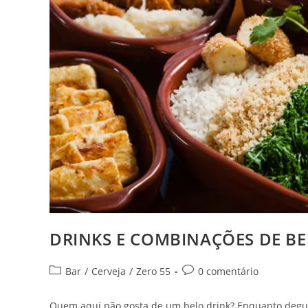
DRINKS E COMBINAÇÕES DE BE
Categoria
Comentários
Bar
/
Cerveja
/
Zero 55
0 comentário
do
do
post:
post:
Quem aqui não gosta de um belo drink? Enquanto deg