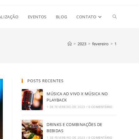
Alternar
ALIZAÇÃO
EVENTOS
BLOG
CONTATO
pesquisa
>
2023
>
fevereiro
>
1
do
POSTS RECENTES
site
MÚSICA AO VIVO X MÚSICA NO
PLAYBACK
1 DE FEVEREIRO DE 2023
/
0 COMENTÁRIO
DRINKS E COMBINAÇÕES DE
BEBIDAS
1 DE FEVEREIRO DE 2023
/
0 COMENTÁRIO