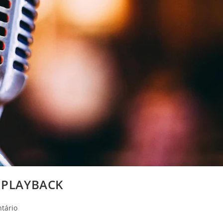
 PLAYBACK
os
tário