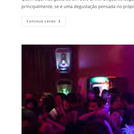
principalmente, se é uma degustação pensada no própr
DRINKS
Continue Lendo
E
COMBINAÇÕES
DE
BEBIDAS