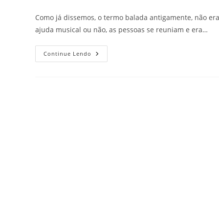
do
do
post:
post:
Como já dissemos, o termo balada antigamente, não er
ajuda musical ou não, as pessoas se reuniam e era…
QUANTOS
Continue Lendo
TIPOS
DE
BALADA
EXISTEM?