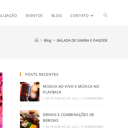
Alternar
ALIZAÇÃO
EVENTOS
BLOG
CONTATO
pesquisa
>
Blog
>
BALADA DE SAMBA E PAGODE
do
POSTS RECENTES
site
MÚSICA AO VIVO X MÚSICA NO
PLAYBACK
1 DE FEVEREIRO DE 2023
/
0 COMENTÁRIO
DRINKS E COMBINAÇÕES DE
BEBIDAS
1 DE FEVEREIRO DE 2023
/
0 COMENTÁRIO