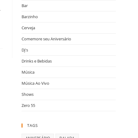
Bar
r
Barzinho
Cerveja
Comemore seu Aniversário
Dj's
Drinks e Bebidas
Música
Música Ao Vivo
Shows
Zero 55
TAGS