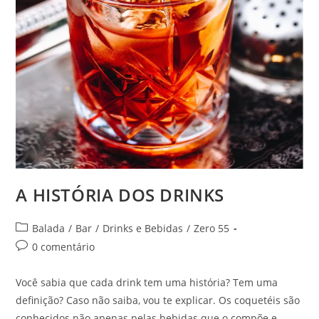
A HISTÓRIA DOS DRINKS
Categoria
Balada
/
Bar
/
Drinks e Bebidas
/
Zero 55
do
Comentários
0 comentário
post:
do
post:
Você sabia que cada drink tem uma história? Tem uma
definição? Caso não saiba, vou te explicar. Os coquetéis são
conhecidos não apenas pelas bebidas que o compõe e