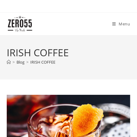
Ir
para
o
Menu
conteúdo
IRISH COFFEE
>
Blog
>
IRISH COFFEE