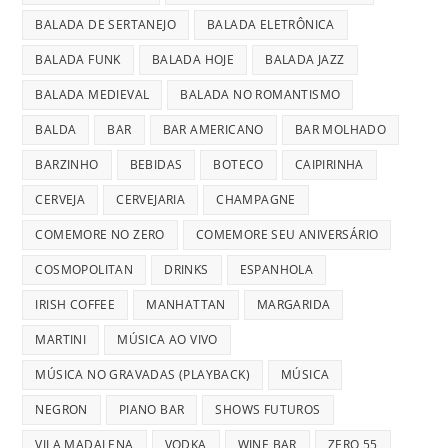
BALADA DE SERTANEJO
BALADA ELETRÔNICA
BALADA FUNK
BALADA HOJE
BALADA JAZZ
BALADA MEDIEVAL
BALADA NO ROMANTISMO
BALDA
BAR
BAR AMERICANO
BAR MOLHADO
BARZINHO
BEBIDAS
BOTECO
CAIPIRINHA
CERVEJA
CERVEJARIA
CHAMPAGNE
COMEMORE NO ZERO
COMEMORE SEU ANIVERSÁRIO
COSMOPOLITAN
DRINKS
ESPANHOLA
IRISH COFFEE
MANHATTAN
MARGARIDA
MARTINI
MÚSICA AO VIVO
MÚSICA NO GRAVADAS (PLAYBACK)
MÚSICA
NEGRON
PIANO BAR
SHOWS FUTUROS
VILA MADALENA
VODKA
WINE BAR
ZERO 55